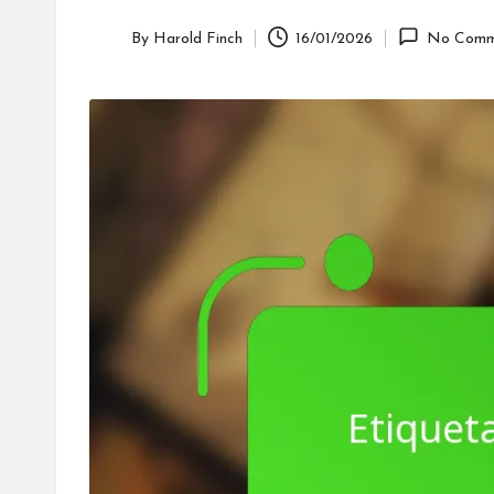
By
Harold Finch
16/01/2026
No Comm
Posted
by