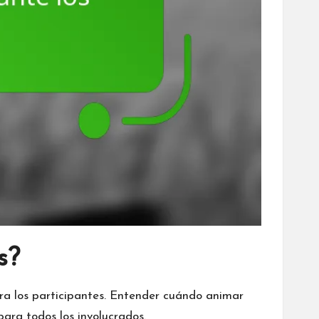
s?
ra los participantes. Entender cuándo animar
ara todos los involucrados.