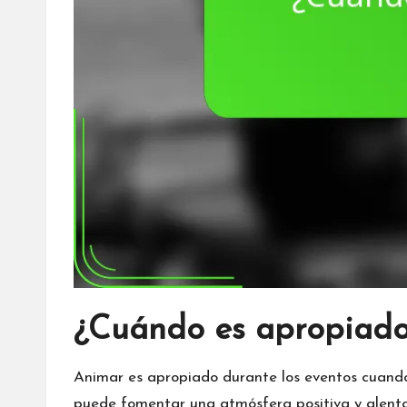
¿Cuándo es apropiado
Animar es apropiado durante los eventos cuando
puede fomentar una atmósfera positiva y alentar