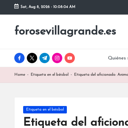
Sat, Aug 8, 2026
-
10:08:05 AM
Skip
to
forosevillagrande.es
content
facebook.com
twitter.com
t.me
instagram.com
youtube.com
Quiénes 
Home
-
Etiqueta en el béisbol
-
Etiqueta del aficionado: Anima
Posted
Etiqueta en el béisbol
in
Etiqueta del aficion