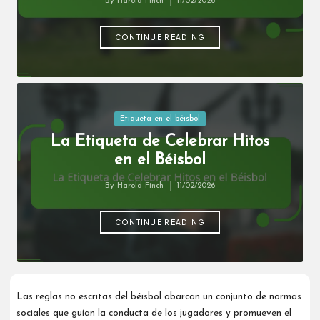
By
Harold Finch
11/02/2026
Interacciones, Deportividad
Posted
by
10/02/2026
Respetando las Reglas No Escritas del
CONTINUE READING
Béisbol sobre la Gestión del Conteo de
Lanzamientos
09/02/2026
El Papel del Silencio Durante Momentos
Clave en los Partidos de Béisbol
09/02/2026
Posted
Etiqueta en el béisbol
Cómo apoyar a los compañeros de
equipo durante las dificultades
in
La Etiqueta de Celebrar Hitos
personales en el béisbol
en el Béisbol
06/02/2026
Navegando las dinámicas no escritas
de la integración de nuevos jugadores
By
Harold Finch
11/02/2026
Posted
05/02/2026
Cómo Mantener el Juego Limpio
by
Durante una Paliza
CONTINUE READING
05/02/2026
Las reglas no escritas del béisbol abarcan un conjunto de normas
sociales que guían la conducta de los jugadores y promueven el