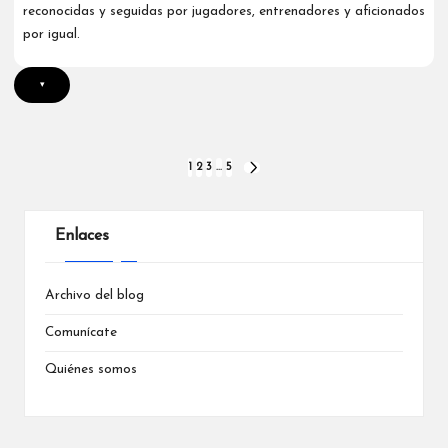
reconocidas y seguidas por jugadores, entrenadores y aficionados
por igual.
▾
Posts
1
2
3
…
5
NEXT
PAGE
pagination
Enlaces
Archivo del blog
Comunícate
Quiénes somos