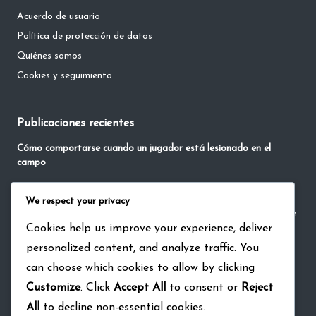
Acuerdo de usuario
Política de protección de datos
Quiénes somos
Cookies y seguimiento
Publicaciones recientes
Cómo comportarse cuando un jugador está lesionado en el
campo
La Etiqueta de Celebrar Hitos en el Béisbol
We respect your privacy
Reglas No Escritas de Comunicación, Confianza y Aceptación de
Cookies help us improve your experience, deliver
Roles en Equipos de Béisbol
personalized content, and analyze traffic. You
Cómo mostrar deportividad en rivalidades acaloradas
can choose which cookies to allow by clicking
Etiqueta de los Jugadores: Comportamiento en el campo,
Customize
. Click
Accept All
to consent or
Reject
Interacciones, Deportividad
All
to decline non-essential cookies.