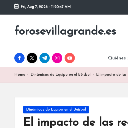
Fri, Aug 7, 2026
-
11:20:49 AM
Skip
to
forosevillagrande.es
content
facebook.com
twitter.com
t.me
instagram.com
youtube.com
Quiénes 
Home
-
Dinámicas de Equipo en el Béisbol
-
El impacto de las 
Posted
Dinámicas de Equipo en el Béisbol
in
El impacto de las re