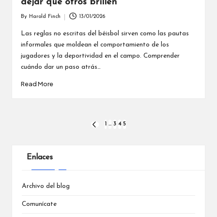
dejar que otros brillen
By
Harold Finch
13/01/2026
Posted
by
Las reglas no escritas del béisbol sirven como las pautas
informales que moldean el comportamiento de los
jugadores y la deportividad en el campo. Comprender
cuándo dar un paso atrás…
Read More
Posts
1
…
3
4
5
PREVIOUS
PAGE
pagination
Enlaces
Archivo del blog
Comunícate