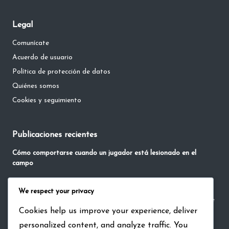
Legal
Comunícate
Acuerdo de usuario
Política de protección de datos
Quiénes somos
Cookies y seguimiento
Publicaciones recientes
Cómo comportarse cuando un jugador está lesionado en el
campo
La Etiqueta de Celebrar Hitos en el Béisbol
We respect your privacy
Reglas No Escritas de Comunicación, Confianza y Aceptación de
Cookies help us improve your experience, deliver
Roles en Equipos de Béisbol
personalized content, and analyze traffic. You
Cómo mostrar deportividad en rivalidades acaloradas