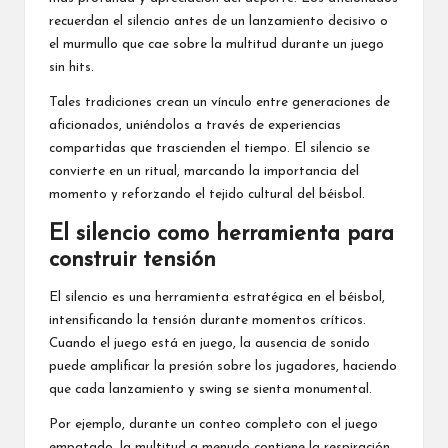
recuerdan el silencio antes de un lanzamiento decisivo o
el murmullo que cae sobre la multitud durante un juego
sin hits.
Tales tradiciones crean un vínculo entre generaciones de
aficionados, uniéndolos a través de experiencias
compartidas que trascienden el tiempo. El silencio se
convierte en un ritual, marcando la importancia del
momento y reforzando el tejido cultural del béisbol.
El silencio como herramienta para
construir tensión
El silencio es una herramienta estratégica en el béisbol,
intensificando la tensión durante momentos críticos.
Cuando el juego está en juego, la ausencia de sonido
puede amplificar la presión sobre los jugadores, haciendo
que cada lanzamiento y swing se sienta monumental.
Por ejemplo, durante un conteo completo con el juego
empatado, la multitud a menudo contiene la respiración