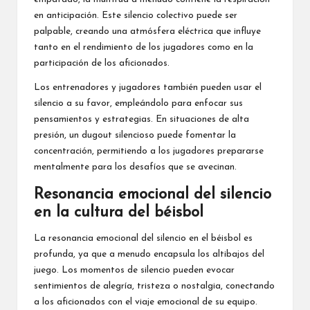
en anticipación. Este silencio colectivo puede ser
palpable, creando una atmósfera eléctrica que influye
tanto en el rendimiento de los jugadores como en la
participación de los aficionados.
Los entrenadores y jugadores también pueden usar el
silencio a su favor, empleándolo para enfocar sus
pensamientos y estrategias. En situaciones de alta
presión, un dugout silencioso puede fomentar la
concentración, permitiendo a los jugadores prepararse
mentalmente para los desafíos que se avecinan.
Resonancia emocional del silencio
en la cultura del béisbol
La resonancia emocional del silencio en el béisbol es
profunda, ya que a menudo encapsula los altibajos
del
juego
. Los momentos de silencio pueden evocar
sentimientos de alegría, tristeza o nostalgia, conectando
a los aficionados con el viaje emocional de su equipo.