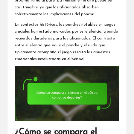
próximo turno al bate. La tensión
en el
aire puede ser
casi tangible, ya que los aficionados absorben
colectivamente las implicaciones del ponche.
En contextos históricos, los ponches notables en juegos
cruciales han estado marcados por este silencio, creando
recuerdos duraderos para los aficionados. El contraste
entre el silencio que sigue al ponche y el ruido que
típicamente acompaña el juego resalta las apuestas
emocionales involucradas
en el béisbol
.
¿Cómo se compara el