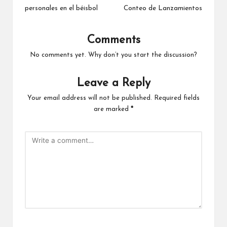
personales en el béisbol
Conteo de Lanzamientos
Comments
No comments yet. Why don’t you start the discussion?
Leave a Reply
Your email address will not be published.
Required fields
are marked
*