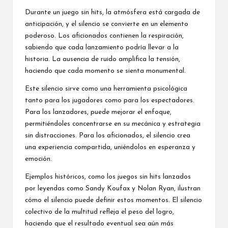
Durante un juego sin hits, la atmósfera está cargada de
anticipación, y el silencio se convierte en un elemento
poderoso. Los aficionados contienen la respiración,
sabiendo que cada lanzamiento podría llevar a la
historia. La ausencia de ruido amplifica la tensión,
haciendo que cada momento se sienta monumental.
Este silencio sirve como una herramienta psicológica
tanto para los jugadores como para los espectadores.
Para los lanzadores, puede mejorar el enfoque,
permitiéndoles concentrarse en su mecánica y estrategia
sin distracciones. Para los aficionados, el silencio crea
una experiencia compartida, uniéndolos en esperanza y
emoción.
Ejemplos históricos, como los juegos sin hits lanzados
por leyendas como Sandy Koufax y Nolan Ryan, ilustran
cómo el silencio puede definir estos momentos. El silencio
colectivo de la multitud refleja el peso del logro,
haciendo que el resultado eventual sea aún más