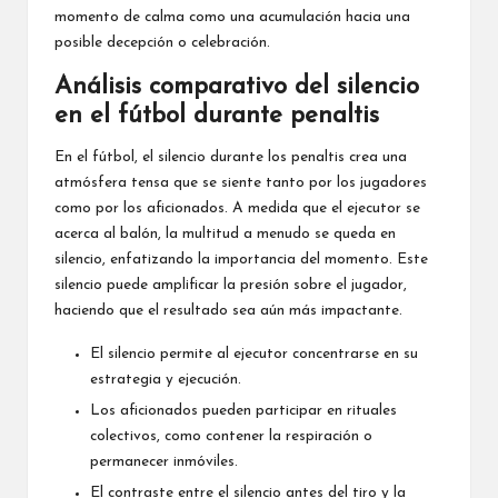
momento de calma como una acumulación hacia una
posible decepción o celebración.
Análisis comparativo del silencio
en el fútbol durante penaltis
En el fútbol, el silencio durante los penaltis crea una
atmósfera tensa que se siente tanto por los jugadores
como por los aficionados. A medida que el ejecutor se
acerca al balón, la multitud a menudo se queda en
silencio, enfatizando la importancia del momento. Este
silencio puede amplificar la presión sobre el jugador,
haciendo que el resultado sea aún más impactante.
El silencio permite al ejecutor concentrarse en su
estrategia y ejecución.
Los aficionados pueden participar en rituales
colectivos, como contener la respiración o
permanecer inmóviles.
El contraste entre el silencio antes del tiro y la