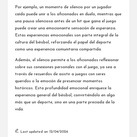
Por ejemplo, un momento de silencio por un jugador
caído puede unir a los aficionados en duelo, mientras que
una pausa silenciosa antes de un hit que gana el juego
puede crear una emocionante sensación de esperanza.
Estas experiencias emocionales son parte integral de la
cultura del béisbol, reforzando el papel del deporte
como una experiencia comunitaria compartida.
Además, el silencio permite a los aficionados reflexionar
sobre sus conexiones personales con el juego, ya sea a
través de recuerdos de asistir a juegos con seres
queridos o la emoción de presenciar momentos
históricos. Esta profundidad emocional enriquece la
experiencia general del béisbol, convirtiéndolo en algo
más que un deporte, sino en una parte preciada de la
vida.
Last updated on 12/04/2026