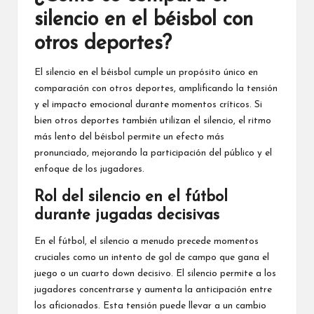
silencio en el béisbol con
otros deportes?
El silencio en el béisbol cumple un propósito único en
comparación con otros deportes, amplificando la tensión
y el impacto emocional durante momentos críticos. Si
bien otros deportes también utilizan el silencio, el ritmo
más lento del béisbol permite un efecto más
pronunciado, mejorando la participación del público y el
enfoque de los jugadores.
Rol del silencio en el fútbol
durante jugadas decisivas
En el fútbol, el silencio a menudo precede momentos
cruciales como un intento de gol de campo que gana el
juego o un cuarto down decisivo. El silencio permite a los
jugadores concentrarse y aumenta la anticipación entre
los aficionados. Esta tensión puede llevar a un cambio