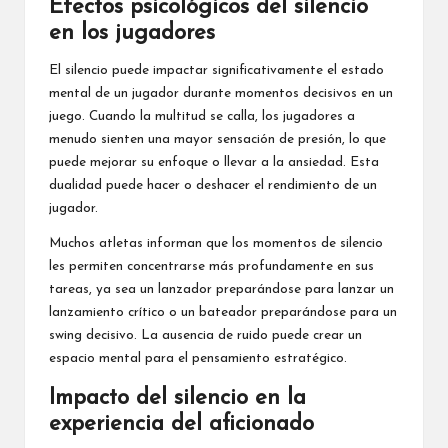
Efectos psicológicos del silencio
en los jugadores
El silencio puede impactar significativamente el estado
mental de un jugador durante momentos decisivos en un
juego. Cuando la multitud se calla, los jugadores a
menudo sienten una mayor sensación de presión, lo que
puede mejorar su enfoque o llevar a la ansiedad. Esta
dualidad puede hacer o deshacer el rendimiento de un
jugador.
Muchos atletas informan que los momentos de silencio
les permiten concentrarse más profundamente en sus
tareas, ya sea un lanzador preparándose para lanzar un
lanzamiento crítico o un bateador preparándose para un
swing decisivo. La ausencia de ruido puede crear un
espacio mental para el pensamiento estratégico.
Impacto del silencio en la
experiencia del aficionado